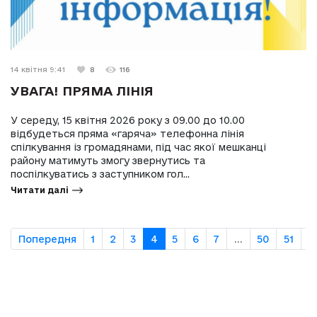
14 квітня 9:41
8
116
УВАГА! ПРЯМА ЛІНІЯ
У середу, 15 квітня 2026 року з 09.00 до 10.00
відбудеться пряма «гаряча» телефонна лінія
спілкування із громадянами, під час якої мешканці
району матимуть змогу звернутись та
поспілкуватись з заступником гол...
Читати далі
Попередня
1
2
3
4
5
6
7
...
50
51
Н