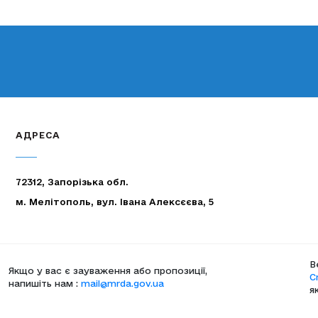
АДРЕСА
72312, Запорізька обл.
м. Мелітополь, вул. Івана Алексєєва, 5
В
Якщо у вас є зауваження або пропозиції,
C
напишіть нам :
mail@mrda.gov.ua
я