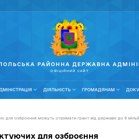
ПОЛЬСЬКА РАЙОННА ДЕРЖАВНА АДМІНІ
ОФІЦІЙНИЙ САЙТ
МІНІСТРАЦІЯ
ДІЯЛЬНІСТЬ
ГРОМАДЯНАМ
ДОКУ
их для озброєння можуть отримати грант від держави до 8 мільй
ктуючих для озброєння