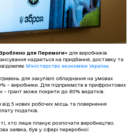
Зроблено для Перемоги»
для виробників
нансування надається на придбання, доставку та
овідомляє
Міністерство економіки України
.
гривень для закупівлі обладнання на умовах
0% – виробники. Для підприємств в прифронтових
и – грант може покрити до 80% видатків.
 від 5 нових робочих місць та повернення
плату податків.
 ті, хто лише планує розпочати виробництво.
ова заявка, був у сфері переробної