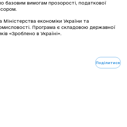
ло базовим вимогам прозорості, податкової
есором.
а Міністерства економіки України та
ромисловості. Програма є складовою державної
ів «Зроблено в Україні».
Поділитися