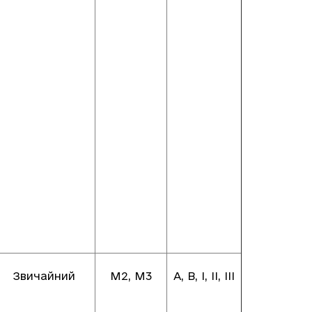
Звичайний
М2, М3
А, В, І, ІІ, ІІІ