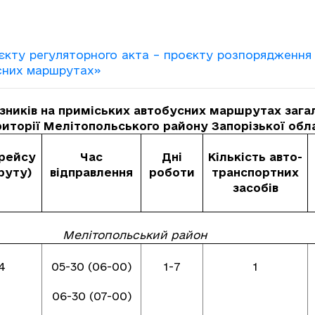
єкту регуляторного акта – проєкту розпорядженн
усних маршрутах»
зників на приміських автобусних маршрутах загал
иторії Мелітопольського району Запорізької обл
рейсу
Час
Дні
Кількість авто-
руту)
відправлення
роботи
транспортних
засобів
Мелітопольський район
4
05-30 (06-00)
1-7
1
06-30 (07-00)