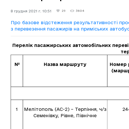
8 грудня 2021 г. 10:51
29
3604
Про базове відстеження результативності про
з перевезення пасажирів на приміських автоб
Перелік пасажирських автомобільних переві
тер
№
Назва маршруту
Номер 
(марш
1
Мелітополь (АС-2) – Терпіння, ч/з
24
Семенівку, Рівне, Північне