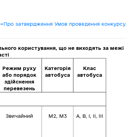
я «Про затвердження Умов проведення конкурсу
ьного користування, що не виходять за межі
асті
Режим руху
Категорія
Клас
або порядок
автобуса
автобуса
здійснення
перевезень
Звичайний
М2, М3
А, В, І, ІІ, ІІІ