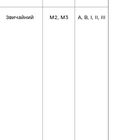
Звичайний
М2, М3
А, В, І, ІІ, ІІІ