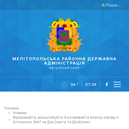
Пошук...
МЕЛІТОПОЛЬСЬКА РАЙОННА ДЕРЖАВНА
АДМІНІСТРАЦІЯ
ОФІЦІЙНИЙ САЙТ
34 °
07:26
Головна
Новини
Відкривайте, масштабуйте й розвивайте власну справу з
Enterprise 360° на Дія.Освіта та Дія.Бізнес