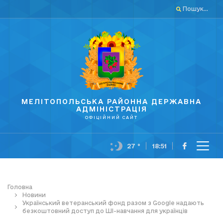
Пошук...
МЕЛІТОПОЛЬСЬКА РАЙОННА ДЕРЖАВНА
АДМІНІСТРАЦІЯ
ОФІЦІЙНИЙ САЙТ
27 °
18:51
Головна
Новини
Український ветеранський фонд разом з Google надають
безкоштовний доступ до ШІ-навчання для українців