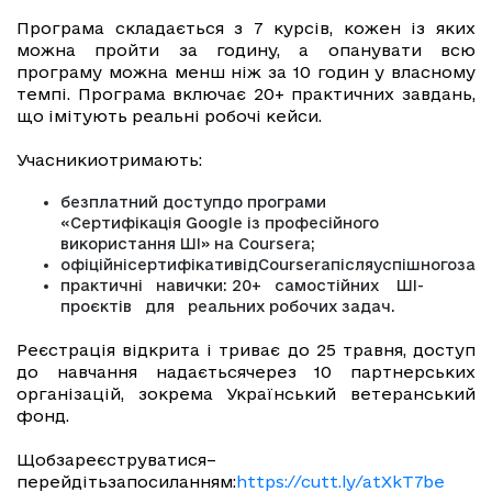
Програма складається з 7 курсів, кожен із яких
можна пройти за годину, а опанувати всю
програму можна менш ніж за 10 годин у власному
темпі. Програма включає 20+ практичних завдань,
що імітують реальні робочі кейси.
Учасникиотримають:
безплатний доступдо програми
«Сертифікація Google із професійного
використання ШІ» на Coursera;
офіційнісертифікативідCourseraпісляуспішногозав
практичні навички: 20+ самостійних ШІ-
проєктів для реальних робочих задач.
Реєстрація відкрита і триває до 25 травня, доступ
до навчання надаєтьсячерез 10 партнерських
організацій, зокрема Український ветеранський
фонд.
Щобзареєструватися–
перейдітьзапосиланням:
https://cutt.ly/atXkT7be